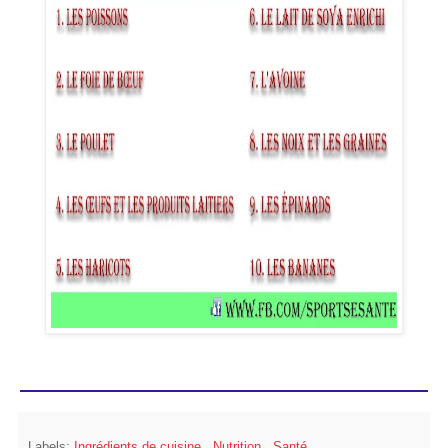
Labels:
Ingrédients de cuisine
,
Nutrition
,
Santé